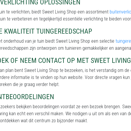
NVERLICHTING OPLOSSINGEN
uin te verlichten, biedt Sweet Living Shop een assortiment
buitenverli
tuin te verbeteren en tegelijkertijd essentiële verlichting te bieden voor 
E KWALITEIT TUINGEREEDSCHAP
t onderhoud van je tuin biedt Sweet Living Shop een selectie
tuinger
ereedschappen zijn ontworpen om tuinieren gemakkelijker en aangen
OEK OF NEEM CONTACT OP MET SWEET LIVIN
van plan bent Sweet Living Shop te bezoeken, is het verstandig om de
erdere informatie is te vinden op hun website. Voor directe vragen kun
spreken die je graag verder helpt.
NTBEOORDELINGEN
ezoekers bekijken beoordelingen voordat ze een bezoek brengen. Swee
ring kan echt een verschil maken. We nodigen u uit om als een van d
ontdekken wat dit centrum zo bijzonder maakt.