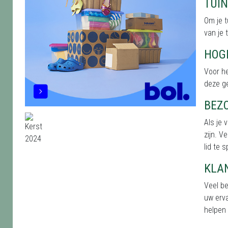
TUI
Om je t
van je 
HOG
Voor he
deze g
BEZ
Als je 
zijn. V
lid te 
KLA
Veel b
uw erva
helpen 