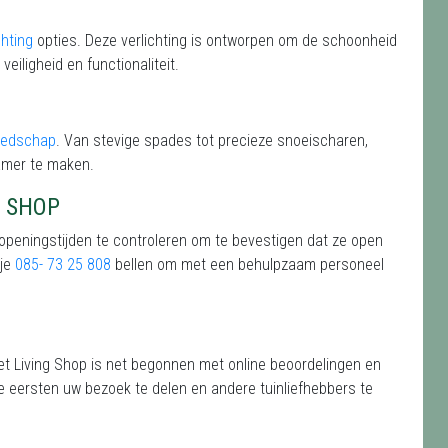
chting
opties. Deze verlichting is ontworpen om de schoonheid
veiligheid en functionaliteit.
eedschap
. Van stevige spades tot precieze snoeischaren,
amer te maken.
G SHOP
 openingstijden te controleren om te bevestigen dat ze open
 je
085- 73 25 808
bellen om met een behulpzaam personeel
t Living Shop is net begonnen met online beoordelingen en
e eersten uw bezoek te delen en andere tuinliefhebbers te