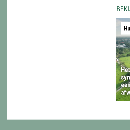
BEK
Hu
Het
sym
een
afw