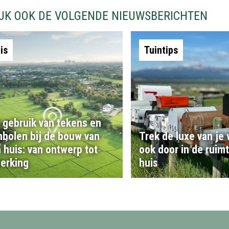
IJK OOK DE VOLGENDE NIEUWSBERICHTEN
is
Tuintips
 gebruik van tekens en
bolen bij de bouw van
Trek de luxe van je
 huis: van ontwerp tot
ook door in de ruim
erking
huis