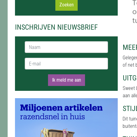
Zoeken
INSCHRIJVEN NIEUWSBRIEF
Naam *
MEER
Gelegen
E-mail *
of net 
UIT
Ik meld me aan
Sweet 
aan all
STI
Dit tu
buitent