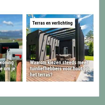
Terras en verlichting
 woning
Waarom kiezen steeds meer
te om je
tuinliefhebbers voor hout op
het terras?