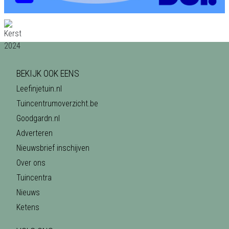
BEKIJK OOK EENS
Leefinjetuin.nl
Tuincentrumoverzicht.be
Goodgardn.nl
Adverteren
Nieuwsbrief inschijven
Over ons
Tuincentra
Nieuws
Ketens