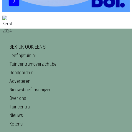
BEKIJK OOK EENS
Leefinjetuin.nl
Tuincentrumoverzicht.be
Goodgardn.nl
Adverteren
Nieuwsbrief inschijven
Over ons
Tuincentra
Nieuws
Ketens