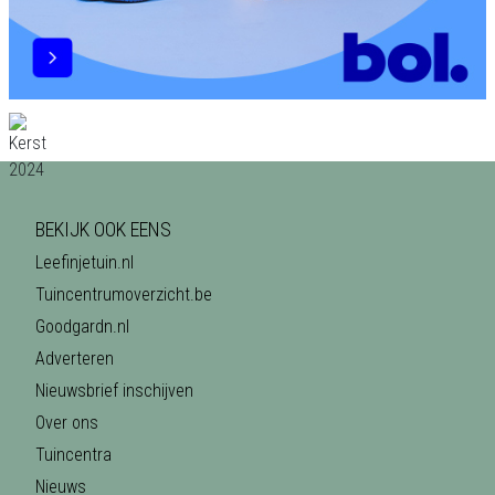
BEKIJK OOK EENS
Leefinjetuin.nl
Tuincentrumoverzicht.be
Goodgardn.nl
Adverteren
Nieuwsbrief inschijven
Over ons
Tuincentra
Nieuws