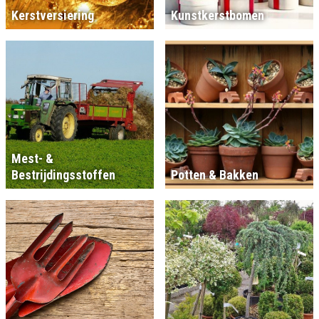
Kerstversiering
Kunstkerstbomen
Mest- &
Bestrijdingsstoffen
Potten & Bakken