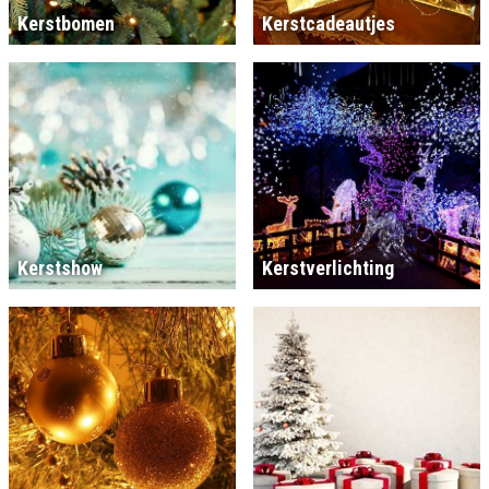
Kerstbomen
Kerstcadeautjes
Kerstshow
Kerstverlichting