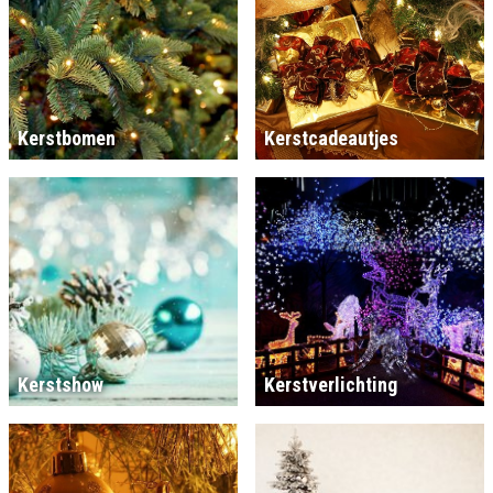
Kerstbomen
Kerstcadeautjes
Kerstshow
Kerstverlichting