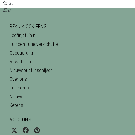
BEKIJK OOK EENS
Leefinjetuin.nl
Tuincentrumoverzicht.be
Goodgardn.nl
Adverteren
Nieuwsbrief inschijven
Over ons
Tuincentra
Nieuws
Ketens
VOLG ONS