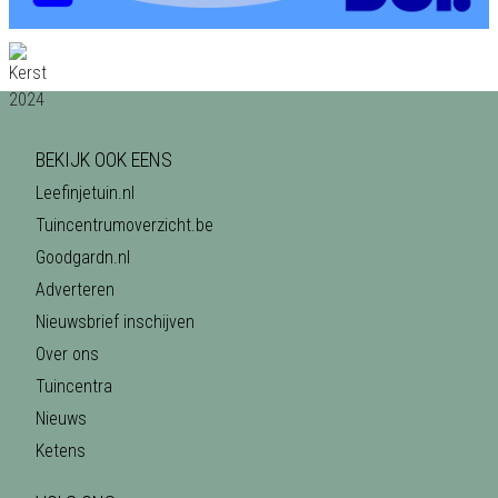
BEKIJK OOK EENS
Leefinjetuin.nl
Tuincentrumoverzicht.be
Goodgardn.nl
Adverteren
Nieuwsbrief inschijven
Over ons
Tuincentra
Nieuws
Ketens