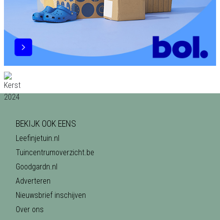
BEKIJK OOK EENS
Leefinjetuin.nl
Tuincentrumoverzicht.be
Goodgardn.nl
Adverteren
Nieuwsbrief inschijven
Over ons