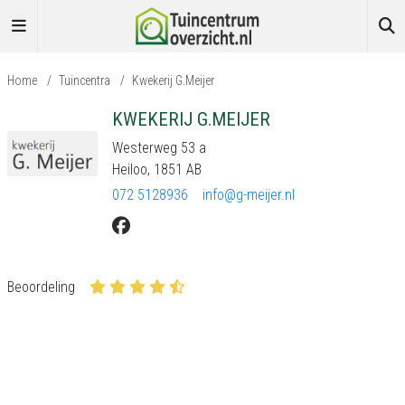
Home
/
Tuincentra
/
Kwekerij G.Meijer
KWEKERIJ G.MEIJER
Westerweg 53 a
Heiloo, 1851 AB
072 5128936
info@g-meijer.nl
Beoordeling