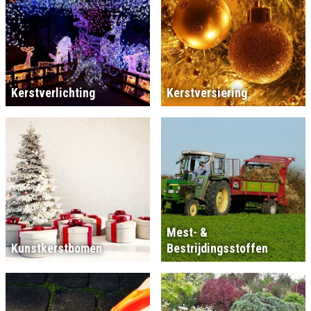
Kerstverlichting
Kerstversiering
Mest- &
Kunstkerstbomen
Bestrijdingsstoffen