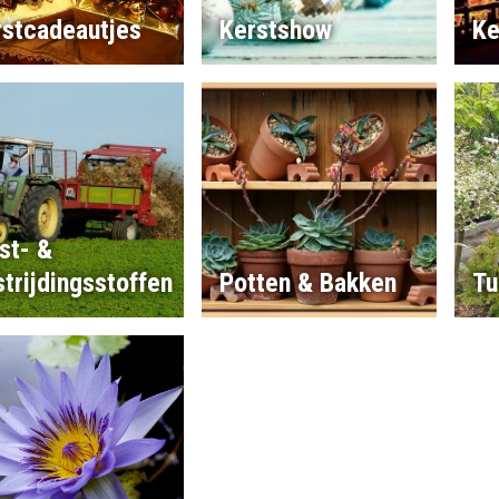
rstcadeautjes
Kerstshow
Ke
st- &
trijdingsstoffen
Potten & Bakken
Tu