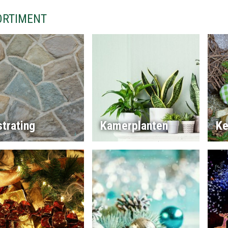
ORTIMENT
trating
Kamerplanten
Ke