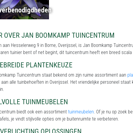
jverbenodigdheden
R OVER JAN BOOMKAMP TUINCENTRUM
 aan Hesselerweg 9 in Borne, Overijssel, is Jan Boomkamp Tuincentrum
aren tuinier bent of net begint, dit tuincentrum heeft een breed scal
GEBREIDE PLANTENKEUZE
omkamp Tuincentrum staat bekend om zijn ruime assortiment aan
pl
 aan alle tuinbehoeften in Overijssel. Het vriendelijke personeel staat 
in.
JLVOLLE TUINMEUBELEN
incentrum biedt ook een assortiment
tuinmeubelen
. Of je nu op zoek b
afels, je vindt stijlvolle opties om je buitenruimte te verbeteren.
NVERLICHTING OPLOSSINGEN