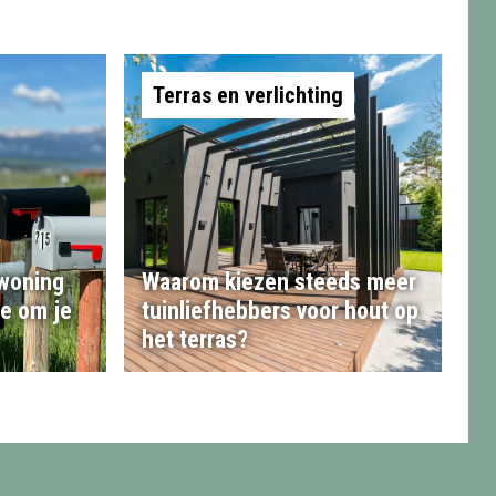
Terras en verlichting
 woning
Waarom kiezen steeds meer
te om je
tuinliefhebbers voor hout op
het terras?