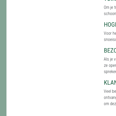
Om je 
schoonh
HOG
Voor h
snoeis
BEZ
Als je 
ze open
spreken
KLA
Veel b
ontvan
om dez