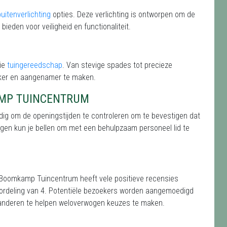
buitenverlichting
opties. Deze verlichting is ontworpen om de
 bieden voor veiligheid en functionaliteit.
tie
tuingereedschap
. Van stevige spades tot precieze
jker en aangenamer te maken.
AMP TUINCENTRUM
dig om de openingstijden te controleren om te bevestigen dat
agen kun je
bellen om met een behulpzaam personeel lid te
 Boomkamp Tuincentrum heeft vele positieve recensies
oordeling van 4. Potentiële bezoekers worden aangemoedigd
 anderen te helpen weloverwogen keuzes te maken.