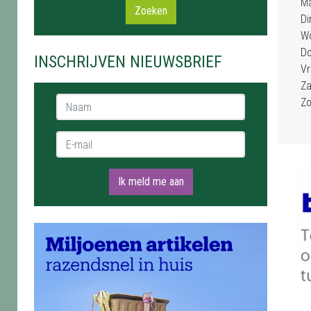
M
Zoeken
Di
W
D
INSCHRIJVEN NIEUWSBRIEF
Vr
Za
Naam *
Z
E-mail *
Ik meld me aan