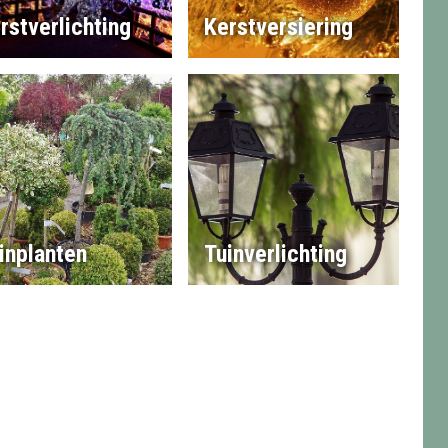
rstverlichting
Kerstversiering
inplanten
Tuinverlichting