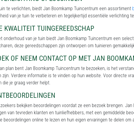
tuin te verlichten, biedt Jan Boomkamp Tuincentrum een assortiment
eid van je tuin te verbeteren en tegelijkertijd essentiële verlichting te
E KWALITEIT TUINGEREEDSCHAP
et onderhoud van je tuin biedt Jan Boomkamp Tuincentrum een selec
charen, deze gereedschappen zijn ontworpen om tuinieren gemakkeli
OEK OF NEEM CONTACT OP MET JAN BOOMK
van plan bent Jan Boomkamp Tuincentrum te bezoeken, is het verstan
 zijn. Verdere informatie is te vinden op hun website. Voor directe vr
 die je graag verder helpt.
NTBEOORDELINGEN
ezoekers bekijken beoordelingen voordat ze een bezoek brengen. Jan
gen van tevreden klanten en tuinliefhebbers, met een gemiddelde be
e beoordelingen online te lezen en hun eigen ervaringen te delen om