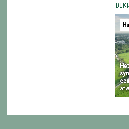
BEK
Hu
Het
sym
een
afw