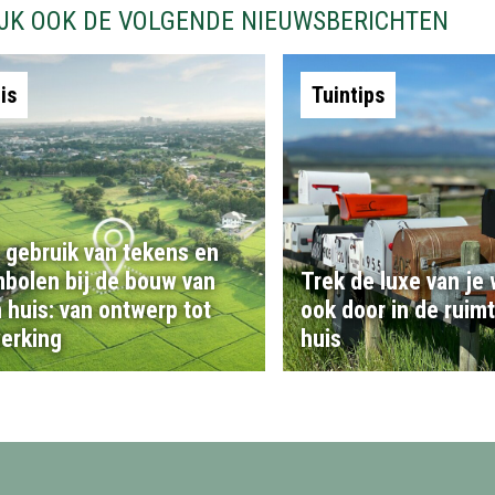
IJK OOK DE VOLGENDE NIEUWSBERICHTEN
is
Tuintips
 gebruik van tekens en
bolen bij de bouw van
Trek de luxe van je
 huis: van ontwerp tot
ook door in de ruim
erking
huis