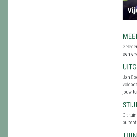
Vi
MEE
Gelegen
een erv
UIT
Jan Bo
voldoet
jouw tu
STI
Dit tu
buitent
TUI