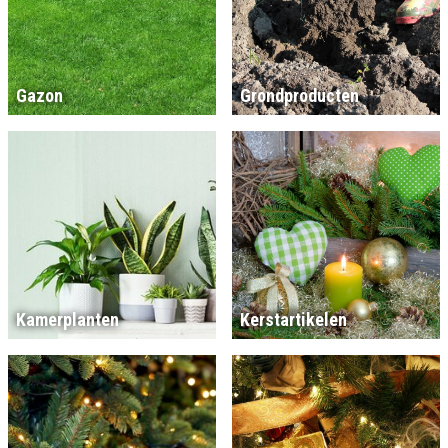
Gazon
Grondproducten
Kamerplanten
Kerstartikelen