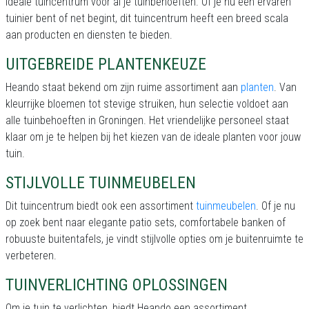
ideale tuincentrum voor al je tuinbehoeften. Of je nu een ervaren
tuinier bent of net begint, dit tuincentrum heeft een breed scala
aan producten en diensten te bieden.
UITGEBREIDE PLANTENKEUZE
Heando staat bekend om zijn ruime assortiment aan
planten
. Van
kleurrijke bloemen tot stevige struiken, hun selectie voldoet aan
alle tuinbehoeften in Groningen. Het vriendelijke personeel staat
klaar om je te helpen bij het kiezen van de ideale planten voor jouw
tuin.
STIJLVOLLE TUINMEUBELEN
Dit tuincentrum biedt ook een assortiment
tuinmeubelen
. Of je nu
op zoek bent naar elegante patio sets, comfortabele banken of
robuuste buitentafels, je vindt stijlvolle opties om je buitenruimte te
verbeteren.
TUINVERLICHTING OPLOSSINGEN
Om je tuin te verlichten, biedt Heando een assortiment