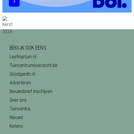
BEKIJK OOK EENS
Leefinjetuin.nl
Tuincentrumoverzicht.be
Goodgardn.nl
Adverteren
Nieuwsbrief inschijven
Over ons
Tuincentra
Nieuws
Ketens