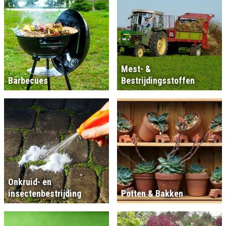
Mest- &
Barbecues
Bestrijdingsstoffen
Onkruid- en
insectenbestrijding
Potten & Bakken