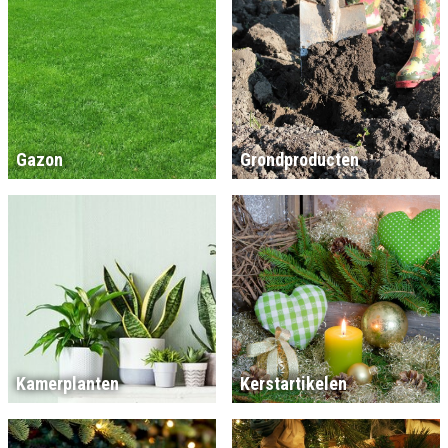
Gazon
Grondproducten
Kamerplanten
Kerstartikelen