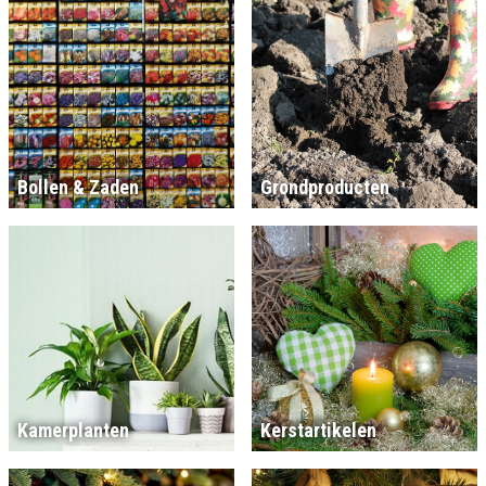
Bollen & Zaden
Grondproducten
Kamerplanten
Kerstartikelen