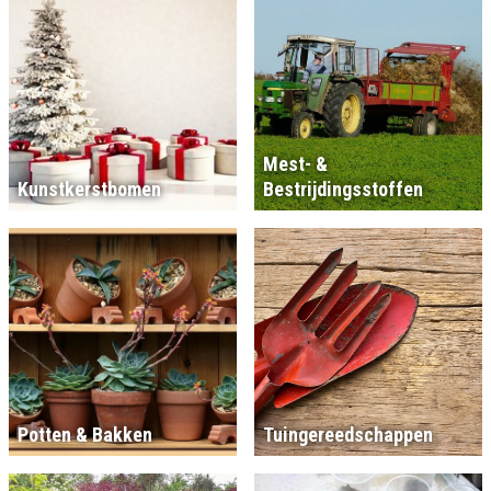
Mest- &
Kunstkerstbomen
Bestrijdingsstoffen
Potten & Bakken
Tuingereedschappen