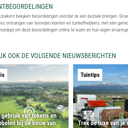
NTBEOORDELINGEN
ezoekers bekijken beoordelingen voordat ze een bezoek brengen. Gro
es ontvangen van tevreden klanten en tuinliefhebbers, met een gemi
oedigd om deze beoordelingen online te lezen en hun eigen ervaring
IJK OOK DE VOLGENDE NIEUWSBERICHTEN
is
Tuintips
 gebruik van tekens en
bolen bij de bouw van
Trek de luxe van je