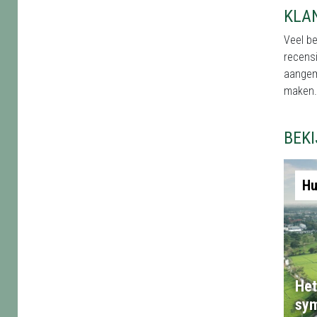
KLA
Veel b
recensi
aangem
maken.
BEK
Hu
Het
sym