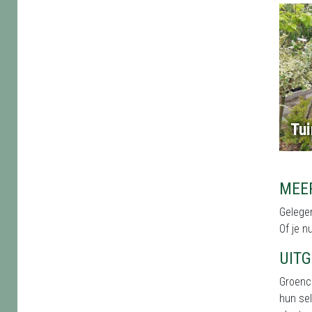
Tui
MEE
Gelegen
Of je n
UIT
Groenc
hun sel