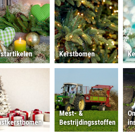
startikelen
Kerstbomen
Ke
Mest- &
On
nstkerstbomen
Bestrijdingsstoffen
in