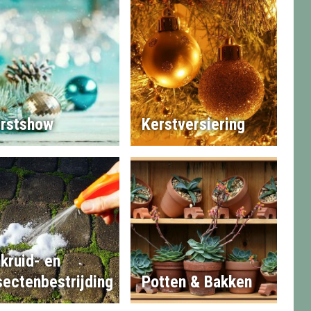
rstshow
Kerstversiering
kruid- en
sectenbestrijding
Potten & Bakken