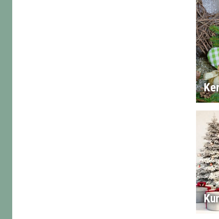
Ker
Ku