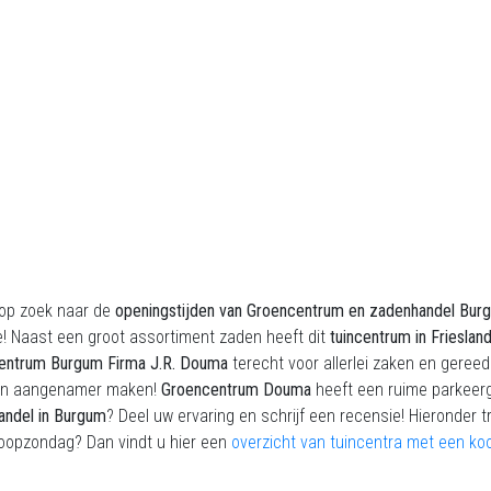
 op zoek naar de
openingstijden van Groencentrum en zadenhandel Bur
! Naast een groot assortiment zaden heeft dit
tuincentrum in Frieslan
entrum Burgum Firma J.R. Douma
terecht voor allerlei zaken en geree
n aangenamer maken!
Groencentrum Douma
heeft een ruime parkeerg
andel in Burgum
? Deel uw ervaring en schrijf een recensie! Hieronder t
oopzondag? Dan vindt u hier een
overzicht van tuincentra met een ko