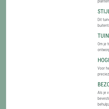
planten
STI
Dit tu
buitent
TUI
Om je 
ontworp
HOG
Voor h
precie
BEZ
Als je 
bevesti
behulpz