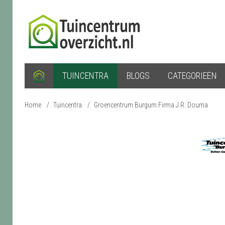
TUINCENTRA
BLOGS
CATEGORIEËN
Home
/
Tuincentra
/
Groencentrum Burgum Firma J.R. Douma