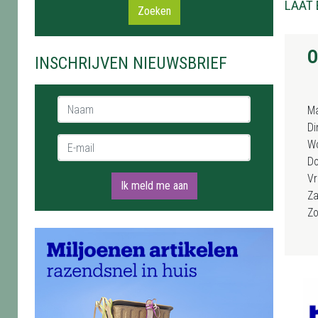
LAAT 
Zoeken
O
INSCHRIJVEN NIEUWSBRIEF
Naam *
M
Di
E-mail *
W
D
Vr
Ik meld me aan
Za
Z