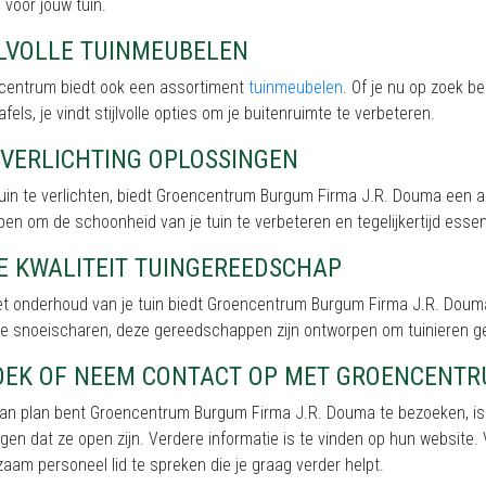
 voor jouw tuin.
JLVOLLE TUINMEUBELEN
incentrum biedt ook een assortiment
tuinmeubelen
. Of je nu op zoek b
afels, je vindt stijlvolle opties om je buitenruimte te verbeteren.
NVERLICHTING OPLOSSINGEN
tuin te verlichten, biedt Groencentrum Burgum Firma J.R. Douma een 
en om de schoonheid van je tuin te verbeteren en tegelijkertijd essentië
E KWALITEIT TUINGEREEDSCHAP
et onderhoud van je tuin biedt Groencentrum Burgum Firma J.R. Doum
ze snoeischaren, deze gereedschappen zijn ontworpen om tuinieren 
OEK OF NEEM CONTACT OP MET GROENCENTR
van plan bent Groencentrum Burgum Firma J.R. Douma te bezoeken, is 
gen dat ze open zijn. Verdere informatie is te vinden op hun website.
aam personeel lid te spreken die je graag verder helpt.