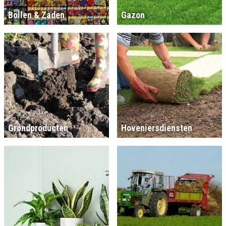
Bollen & Zaden
Gazon
Grondproducten
Hoveniersdiensten