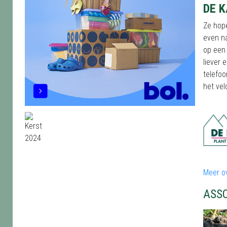
DE K
Ze hope
even na
op een 
liever 
telefo
het vel
Meer o
ASS