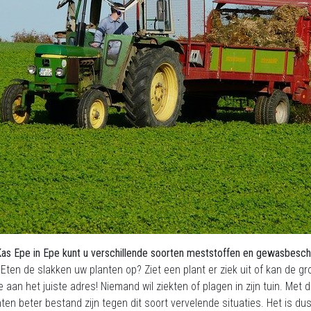
as Epe in Epe kunt u verschillende soorten meststoffen en gewasbesc
 Eten de slakken uw planten op? Ziet een plant er ziek uit of kan de g
 aan het juiste adres! Niemand wil ziekten of plagen in zijn tuin. Me
ten beter bestand zijn tegen dit soort vervelende situaties. Het is dus