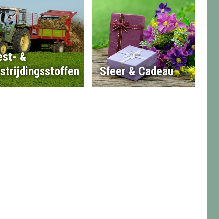
st- &
strijdingsstoffen
Sfeer & Cadeau