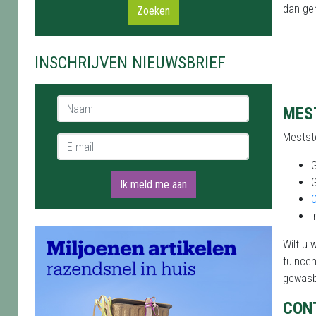
dan gen
Zoeken
INSCHRIJVEN NIEUWSBRIEF
Naam *
MES
Meststo
E-mail *
Ik meld me aan
O
I
Wilt u 
tuincen
gewasb
CON