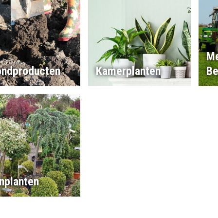
Me
ondproducten
Kamerplanten
Be
nplanten