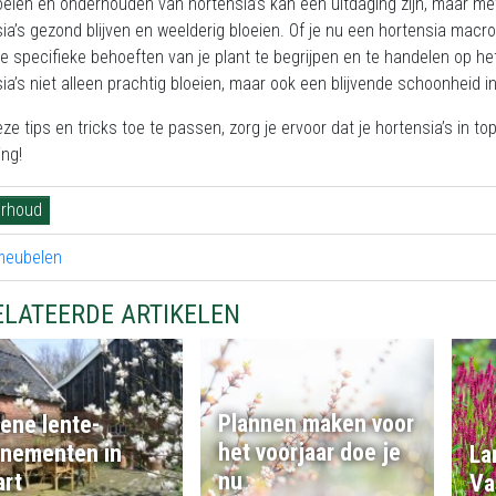
eien en onderhouden van hortensia’s kan een uitdaging zijn, maar met
ia’s gezond blijven en weelderig bloeien. Of je nu een hortensia macrop
e specifieke behoeften van je plant te begrijpen en te handelen op he
ia’s niet alleen prachtig bloeien, maar ook een blijvende schoonheid in
ze tips en tricks toe te passen, zorg je ervoor dat je hortensia’s in t
ng!
rhoud
ELATEERDE ARTIKELEN
Plannen maken voor
ene lente-
het voorjaar doe je
nementen in
La
nu
rt
Va