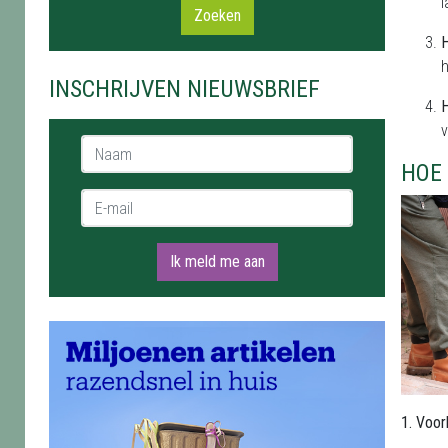
l
Zoeken
H
h
INSCHRIJVEN NIEUWSBRIEF
H
v
Naam *
HOE 
E-mail *
Ik meld me aan
1. Voo