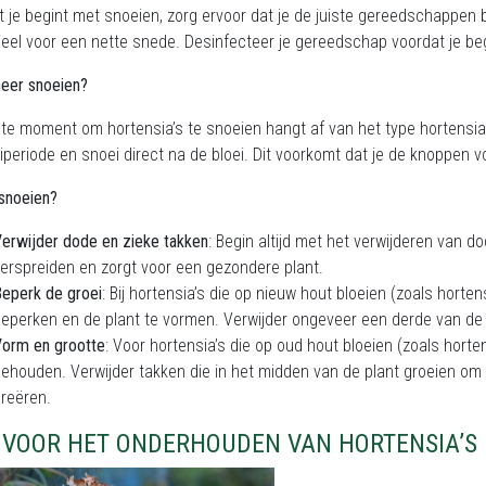
 je begint met snoeien, zorg ervoor dat je de juiste gereedschappen 
eel voor een nette snede. Desinfecteer je gereedschap voordat je be
neer snoeien?
ste moment om hortensia’s te snoeien hangt af van het type hortensia d
iperiode en snoei direct na de bloei. Dit voorkomt dat je de knoppen v
snoeien?
erwijder dode en zieke takken
: Begin altijd met het verwijderen van d
erspreiden en zorgt voor een gezondere plant.
eperk de groei
: Bij hortensia’s die op nieuw hout bloeien (zoals horte
eperken en de plant te vormen. Verwijder ongeveer een derde van de 
orm en grootte
: Voor hortensia’s die op oud hout bloeien (zoals hort
ehouden. Verwijder takken die in het midden van de plant groeien om 
reëren.
S VOOR HET ONDERHOUDEN VAN HORTENSIA’S