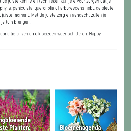
 de juiste kennis en technieken kun je ervoor zorgen dat je
hylla, paniculata, quercifolia of arborescens hebt, de sleutel
t juiste moment. Met de juiste zorg en aandacht zullen je
 je tuin brengen.
opconditie blijven en elk seizoen weer schitteren. Happy
ngbloeiende
ste Planten:
Bloemenagenda