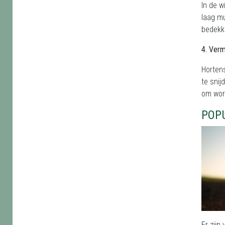
In de w
laag m
bedekk
4. Ver
Horten
te sni
om wor
POP
Er zijn