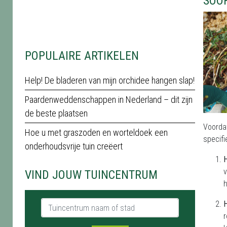
SOO
POPULAIRE ARTIKELEN
Help! De bladeren van mijn orchidee hangen slap!
Paardenweddenschappen in Nederland – dit zijn
de beste plaatsen
Voordat
Hoe u met graszoden en worteldoek een
specifi
onderhoudsvrije tuin creëert
H
v
VIND JOUW TUINCENTRUM
h
Tuincentrum naam of stad
H
r