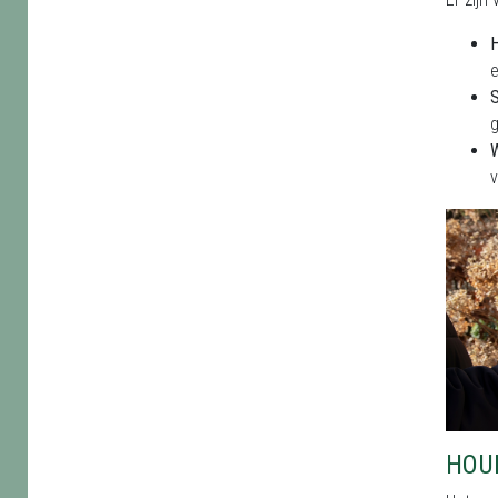
H
e
g
v
HOU