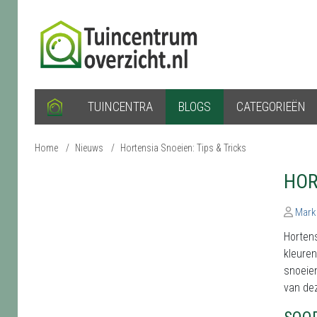
TUINCENTRA
BLOGS
CATEGORIEËN
Home
/
Nieuws
/
Hortensia Snoeien: Tips & Tricks
HOR
Mark
Hortens
kleuren
snoeien
van dez