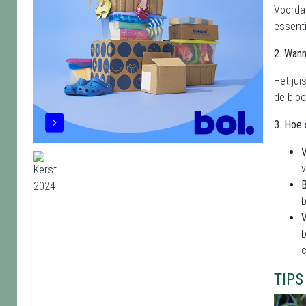
Voordat
essenti
2. Wan
Het jui
de bloe
3. Hoe 
V
v
B
b
V
b
c
TIP