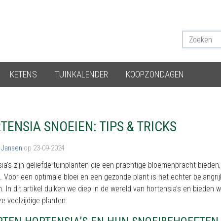
KETENS
TUINKALENDER
KOOPZONDAGEN
TENSIA SNOEIEN: TIPS & TRICKS
 Jansen
op 23-09-2024
ia’s zijn geliefde tuinplanten die een prachtige bloemenpracht bieden, 
. Voor een optimale bloei en een gezonde plant is het echter belangr
. In dit artikel duiken we diep in de wereld van hortensia’s en biede
e veelzijdige planten.