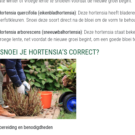
ate winter of vroege lente te snoeien voordat de nieuwe groei begint.
ortensia quercifolia (eikenbladhortensia)
: Deze hortensia heeft bladere
erfstkleuren. Snoei deze soort direct na de bloei om de vorm te beh
ortensia arborescens (sneeuwbalhortensia)
: Deze hortensia staat beke
roege lente, net voordat de nieuwe groei begint, om een goede bloei 
SNOEI JE HORTENSIA’S CORRECT?
rbereiding en benodigdheden