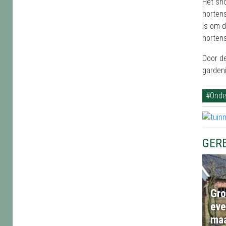
Het sno
hortens
is om d
hortens
Door de
gardeni
#Onde
GER
Gro
eve
maa