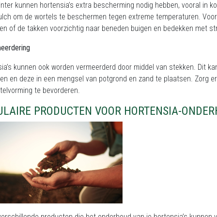
inter kunnen hortensia’s extra bescherming nodig hebben, vooral in 
ulch om de wortels te beschermen tegen extreme temperaturen. Voor
en of de takken voorzichtig naar beneden buigen en bedekken met str
meerdering
sia’s kunnen ook worden vermeerderd door middel van stekken. Dit k
jden en deze in een mengsel van potgrond en zand te plaatsen. Zorg 
telvorming te bevorderen.
ULAIRE PRODUCTEN VOOR HORTENSIA-ONDE
 verschillende producten die het onderhoud van je hortensia’s kunnen 