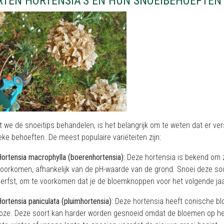
RTEN HORTENSIA’S EN HUN SNOEIBEHOEFTEN
 we de snoeitips behandelen, is het belangrijk om te weten dat er vers
eke behoeften. De meest populaire variëteiten zijn:
ortensia macrophylla (boerenhortensia)
: Deze hortensia is bekend om z
oorkomen, afhankelijk van de pH-waarde van de grond. Snoei deze soor
erfst, om te voorkomen dat je de bloemknoppen voor het volgende jaar
ortensia paniculata (pluimhortensia)
: Deze hortensia heeft conische b
oze. Deze soort kan harder worden gesnoeid omdat de bloemen op het 