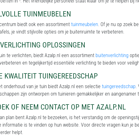
oeften in -. Het vriendelijke personeel staat klaar om je te helpen bij 
JLVOLLE TUINMEUBELEN
incentrum biedt ook een assortiment
tuinmeubelen
. Of je nu op zoek b
afels, je vindt stijlvolle opties om je buitenruimte te verbeteren.
NVERLICHTING OPLOSSINGEN
uin te verlichten, biedt Azalp.nl een assortiment
buitenverlichting
optie
 verbeteren en tegelijkertijd essentiële verlichting te bieden voor veiligh
E KWALITEIT TUINGEREEDSCHAP
t onderhoud van je tuin biedt Azalp.nl een selectie
tuingereedschap
.
schappen zijn ontworpen om tuinieren gemakkelijker en aangenamer 
OEK OF NEEM CONTACT OP MET AZALP.NL
van plan bent Azalp.nl te bezoeken, is het verstandig om de openingsti
 informatie is te vinden op hun website. Voor directe vragen kun je
be
erder helpt.