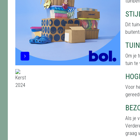
tuinbeh
STI
Dit tu
buitent
TUI
Om je t
tuin te
HOG
Voor he
gereed
BEZ
Als je 
Verdere
graag v