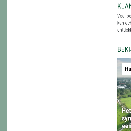
KLA
Veel be
kan ech
ontdekk
BEK
Hu
Het
sym
een