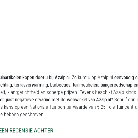
uinartikelen kopen doet u bij Azalp.nl.
Zo kunt u op Azalp.nl
eenvoudig on
lichting, terrasverwarming, barbecues, tuinmeubelen, tuingereedschap e
liteit, klantgerichtheid en scherpe prijzen. Tevens beschikt Azalp sin
en juist negatieve ervaring met de webwinkel van Azalp.nl
? Schrijf dan
s kans op een Nationale Tuinbon ter waarde van € 25,- die Tuincentru
ie hebben geschreven.
EEN RECENSIE ACHTER