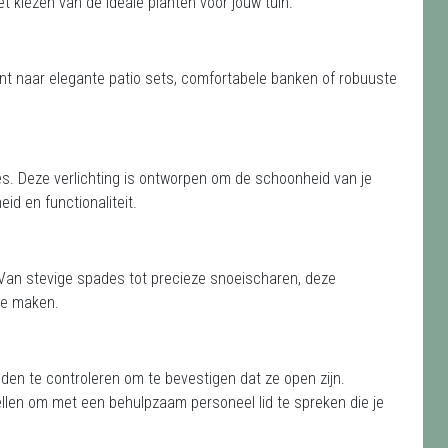
het kiezen van de ideale planten voor jouw tuin.
ent naar elegante patio sets, comfortabele banken of robuuste
s. Deze verlichting is ontworpen om de schoonheid van je
eid en functionaliteit.
 Van stevige spades tot precieze snoeischaren, deze
te maken.
jden te controleren om te bevestigen dat ze open zijn.
llen om met een behulpzaam personeel lid te spreken die je