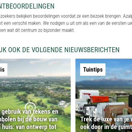
NTBEOORDELINGEN
zoekers bekijken beoordelingen voordat ze een bezoek brengen. Azalp
t een verschil maken. We nodigen u uit om als een van de eersten uw
en wat dit centrum zo bijzonder maakt.
IJK OOK DE VOLGENDE NIEUWSBERICHTEN
is
Tuintips
 gebruik van tekens en
bolen bij de bouw van
Trek de luxe van je
 huis: van ontwerp tot
ook door in de ruim